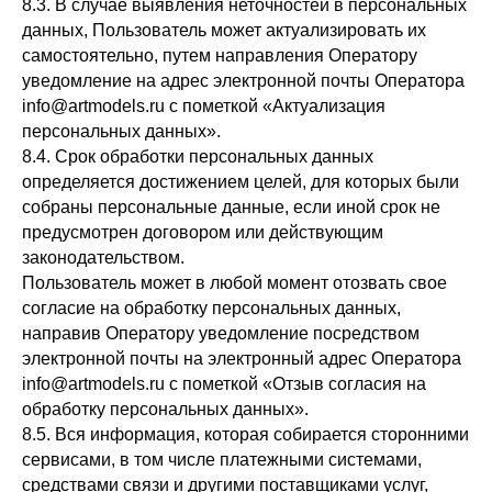
8.3. В случае выявления неточностей в персональных
данных, Пользователь может актуализировать их
© 1999 — 2024
*запрещённая в РФ
самостоятельно, путем направления Оператору
Art models agency
уведомление на адрес электронной почты Оператора
Политика обработки персональных данных
info@artmodels.ru с пометкой «Актуализация
персональных данных».
8.4. Срок обработки персональных данных
Договор оферты
определяется достижением целей, для которых были
собраны персональные данные, если иной срок не
предусмотрен договором или действующим
законодательством.
Пользователь может в любой момент отозвать свое
согласие на обработку персональных данных,
направив Оператору уведомление посредством
электронной почты на электронный адрес Оператора
info@artmodels.ru с пометкой «Отзыв согласия на
обработку персональных данных».
8.5. Вся информация, которая собирается сторонними
сервисами, в том числе платежными системами,
средствами связи и другими поставщиками услуг,