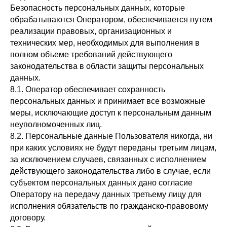
Безопасность персональных данных, которые
обрабатываются Оператором, обеспечивается путем
info@artmodels.ru
реализации правовых, организационных и
+7 (918) 381-05-50
технических мер, необходимых для выполнения в
г. Краснодар, ул. Красная 124, 4 этаж, офис 404
полном объеме требований действующего
законодательства в области защиты персональных
О нас
Модели
данных.
Стать моделью
Девушки
8.1. Оператор обеспечивает сохранность
Съёмки под ключ
Парни
персональных данных и принимает все возможные
Франшиза
Дети
меры, исключающие доступ к персональным данным
Контакты
30+
неуполномоченных лиц.
Plus-size
Школа
8.2. Персональные данные Пользователя никогда, ни
Old models
Базовый
при каких условиях не будут переданы третьим лицам,
Связаться
Детская группа
за исключением случаев, связанных с исполнением
Интенсив 25+
Whatsapp
действующего законодательства либо в случае, если
Telegram
субъектом персональных данных дано согласие
Филиалы
Мы в vk
Оператору на передачу данных третьему лицу для
Западный округ
Мы в instagram*
исполнения обязательств по гражданско-правовому
(Немецкая
Деревня)
договору.
Санкт-Петербург