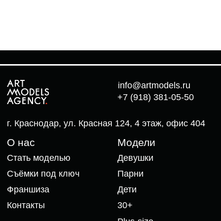
+7 (918) 381-05-50
г. Краснодар, ул. Красная 124, 4 этаж, офис 404
О нас
Модели
Стать моделью
Девушки
Съёмки под ключ
Парни
Франшиза
Дети
Контакты
30+
Plus-size
Школа
Old models
Базовый
Связаться
Детская группа
Интенсив 25+
Whatsapp
Telegram
Филиалы
Мы в vk
Западный округ
Мы в instagram*
(Немецкая
Деревня)
Санкт-Петербург
© 1999 — 2024
*запрещённая в РФ