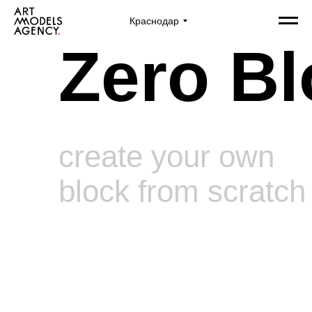
Краснодар
Zero Bl
create your own
block from scratch
info@artmodels.ru